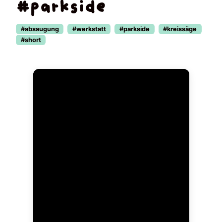
#parkside
#absaugung
#werkstatt
#parkside
#kreissäge
#short